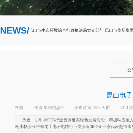
NEWS/
融互促------昆山市生态环境综合行政执法局党支部与 昆山市华新集团党
公
昆山电子
来源:
|
作者:
集团信息部
|
发布时间:
1903天前
|
5013
为近一步引导PCB行业贯测落实绿色发展理念，积极响应地方
杨小林会长带领昆山电子电路行业协会近30位企业家代表赴市水