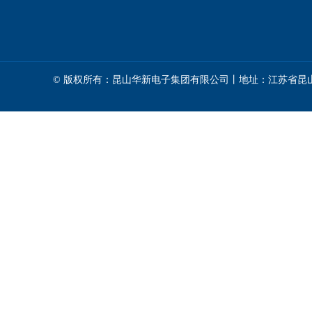
© 版权所有：昆山华新电子集团有限公司丨地址：江苏省昆山